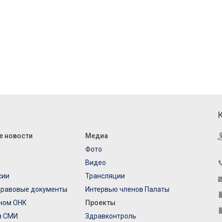
е новости
Медиа
Фото
Видео
сии
Трансляции
правовые документы
Интервью членов Палаты
еном ОНК
Проекты
я СМИ
Здравконтроль