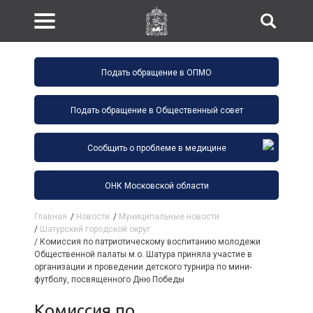
Подать обращение в ОПМО
Подать обращение в Общественный совет
Сообщить о проблеме в медицине
ОНК Московской области
Главная
/
Новости
/
Муниципальные новости
/
Шатурский городской округ
/
Комиссия по патриотическому воспитанию молодежи
Общественной палаты м.о. Шатура приняла участие в
организации и проведении детского турнира по мини-
футболу, посвященного Дню Победы
Комиссия по