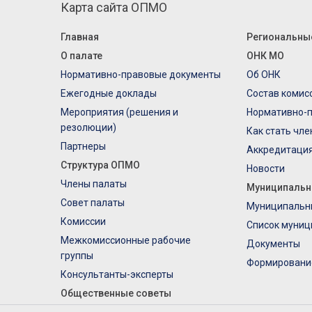
Карта сайта ОПМО
Главная
Региональны
О палате
ОНК МО
Нормативно-правовые документы
Об ОНК
Ежегодные доклады
Состав комис
Мероприятия (решения и
Нормативно-
резолюции)
Как стать чл
Партнеры
Аккредитаци
Структура ОПМО
Новости
Члены палаты
Муниципальн
Совет палаты
Муниципальн
Комиссии
Список муниц
Межкомиссионные рабочие
Документы
группы
Формировани
Консультанты-эксперты
Общественные советы