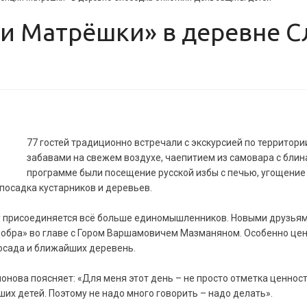
77 гостей традиционно встречали с экскурсией по территор
забавами на свежем воздухе, чаепитием из самовара с блин
программе были посещение русской избы с печью, угощение 
 посадка кустарников и деревьев.
у присоединяется всё больше единомышленников. Новыми друзьям
обра» во главе с Гором Варшамовичем Мазманяном. Особенно ценно
осада и ближайших деревень.
нова поясняет: «Для меня этот день – не просто отметка ценнос
ших детей. Поэтому не надо много говорить – надо делать».