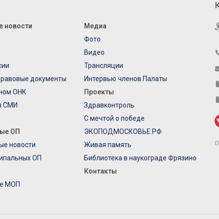
е новости
Медиа
Фото
Видео
сии
Трансляции
правовые документы
Интервью членов Палаты
еном ОНК
Проекты
я СМИ
Здравконтроль
С мечтой о победе
ые ОП
ЭКОПОДМОСКОВЬЕ.РФ
О
ые новости
Живая память
ипальных ОП
Библиотека в наукограде Фрязино
Контакты
е МОП