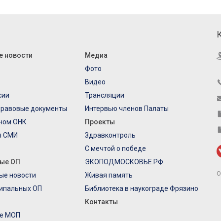
е новости
Медиа
Фото
Видео
сии
Трансляции
правовые документы
Интервью членов Палаты
еном ОНК
Проекты
я СМИ
Здравконтроль
С мечтой о победе
ые ОП
ЭКОПОДМОСКОВЬЕ.РФ
О
ые новости
Живая память
ипальных ОП
Библиотека в наукограде Фрязино
Контакты
е МОП