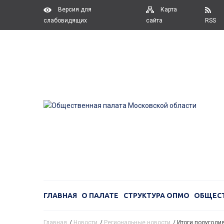
Версия для
Карта
слабовидящих
сайта
RSS
ГЛАВНАЯ
О ПАЛАТЕ
СТРУКТУРА ОПМО
ОБЩЕС
Главная
/
Новости
/
Региональные новости
/
Итоги полугоди