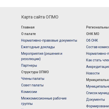
Карта сайта ОПМО
Главная
Региональны
О палате
ОНК МО
Нормативно-правовые документы
Об ОНК
Ежегодные доклады
Состав комис
Мероприятия (решения и
Нормативно-
резолюции)
Как стать чл
Партнеры
Аккредитаци
Структура ОПМО
Новости
Члены палаты
Муниципальн
Совет палаты
Муниципальн
Комиссии
Список муниц
Межкомиссионные рабочие
Документы
группы
Формировани