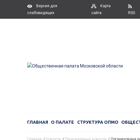
Версия для
Карта
слабовидящих
сайта
RSS
ГЛАВНАЯ
О ПАЛАТЕ
СТРУКТУРА ОПМО
ОБЩЕС
Главная
/
Новости
/
Региональные новости
/
Организована р