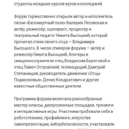
студенты младших курсов вузов и колледжей.
Форум торжественно открыли автор и исполнитель
песни «Бессмертный полк» Валерия Лесовская и
актёр, режиссёр, сценарист, продюсер и
театральный педагог Никита Высоцкий, который
прочитал стихи своего отца — Владимира
Высоцкого. В числе спикеров форума — актёр и
режиссёр Никита Высоцкий, блогеры и
священнослужители отец Владислав Береговой и
отец Павел Островский, телеведущий Дмитрий
Степанищев, руководитель движения «Отцы
Подмосковья» Денис Кондратович и другие
известные общественные деятели.
Программа форума включала разнообразные
мастер-классы, дискуссионные площадки, тренинги
и интерактивные игры. Участники пробовали себя в
робототехнике, профайлинге, искусстве
самопрезентации, кибербезопасности, участвовали