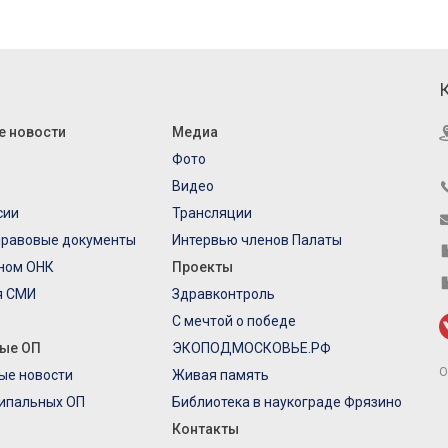
е новости
Медиа
Фото
Видео
сии
Трансляции
правовые документы
Интервью членов Палаты
еном ОНК
Проекты
я СМИ
Здравконтроль
С мечтой о победе
ые ОП
ЭКОПОДМОСКОВЬЕ.РФ
О
ые новости
Живая память
ипальных ОП
Библиотека в наукограде Фрязино
Контакты