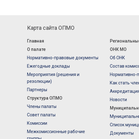
Карта сайта ОПМО
Главная
Региональны
О палате
ОНК МО
Нормативно-правовые документы
Об ОНК
Ежегодные доклады
Состав комис
Мероприятия (решения и
Нормативно-
резолюции)
Как стать чл
Партнеры
Аккредитаци
Структура ОПМО
Новости
Члены палаты
Муниципальн
Совет палаты
Муниципальн
Комиссии
Список муниц
Межкомиссионные рабочие
Документы
группы