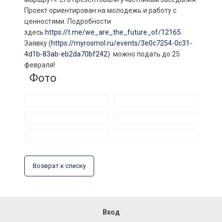
Проект ориентирован на молодежь и работу с
ценностями. Подробности
здесь:
https://t.me/we_are_the_future_of/12165
Заявку (
https://myrosmol.ru/events/3e0c7254-0c31-
4d1b-83ab-eb2da70bf242
) можно подать до 25
февраля!
Фото
Возврат к списку
Вход