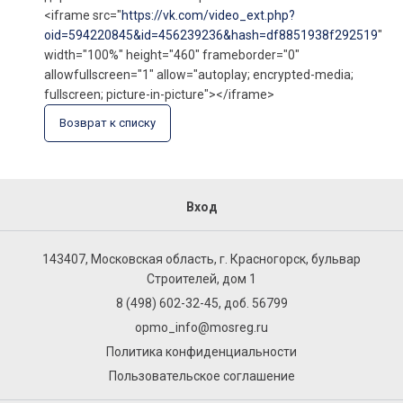
<iframe src="
https://vk.com/video_ext.php?
oid=594220845&id=456239236&hash=df8851938f292519
"
width="100%" height="460" frameborder="0"
allowfullscreen="1" allow="autoplay; encrypted-media;
fullscreen; picture-in-picture"></iframe>
Возврат к списку
Вход
143407, Московская область, г. Красногорск, бульвар
Строителей, дом 1
8 (498) 602-32-45, доб. 56799
opmo_info@mosreg.ru
Политика конфиденциальности
Пользовательское соглашение