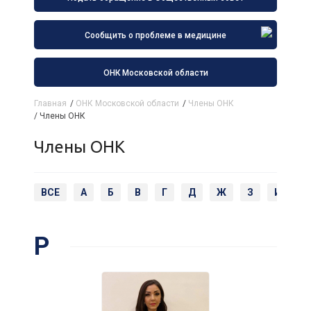
Сообщить о проблеме в медицине
ОНК Московской области
Главная
/
ОНК Московской области
/
Члены ОНК
/
Члены ОНК
Члены ОНК
ВСЕ
А
Б
В
Г
Д
Ж
З
И
К
Р