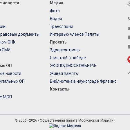
е новости
Медиа
Фото
Видео
сии
Трансляции
правовые документы
Интервью членов Палаты
еном ОНК
Проекты
я СМИ
Здравконтроль
С мечтой о победе
ые ОП
ЭКОПОДМОСКОВЬЕ.РФ
О
ые новости
Живая память
ипальных ОП
Библиотека в наукограде Фрязино
Контакты
е МОП
© 2006–2026 «Общественная палата Московской области»