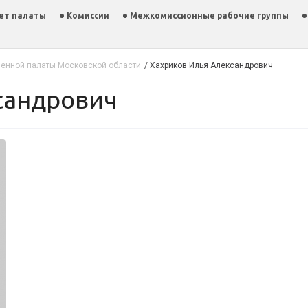
ет палаты
Комиссии
Межкомиссионные рабочие группы
енной палаты Московской области
/
Хахриков Илья Александрович
ксандрович