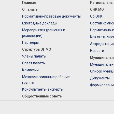
Главная
Региональны
О палате
ОНК МО
Нормативно-правовые документы
Об ОНК
Ежегодные доклады
Состав комис
Мероприятия (решения и
Нормативно-
резолюции)
Как стать чл
Партнеры
Аккредитаци
Структура ОПМО
Новости
Члены палаты
Муниципальн
Совет палаты
Муниципальн
Комиссии
Список муниц
Межкомиссионные рабочие
Документы
группы
Формировани
Консультанты-эксперты
Общественные советы