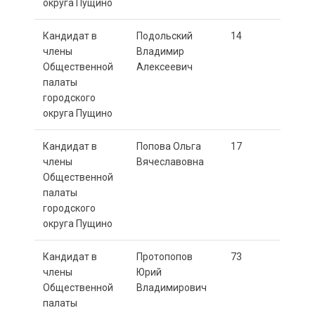
округа Пущино
Кандидат в
Подольский
14
члены
Владимир
Общественной
Алексеевич
палаты
городского
округа Пущино
Кандидат в
Попова Ольга
17
члены
Вячеславовна
Общественной
палаты
городского
округа Пущино
Кандидат в
Протопопов
73
члены
Юрий
Общественной
Владимирович
палаты