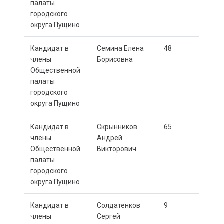
палаты
городского
округа Пущино
Кандидат в
Семина Елена
48
члены
Борисовна
Общественной
палаты
городского
округа Пущино
Кандидат в
Скрынников
65
члены
Андрей
Общественной
Викторович
палаты
городского
округа Пущино
Кандидат в
Солдатенков
9
члены
Сергей