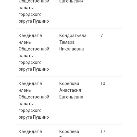
Общественной
Евгеньевич
палаты
городского
округа Пущино
Кандидат в
Кондратьева
7
члены
Тамара
Общественной
Николаевна
палаты
городского
округа Пущино
Кандидат в
Корепова
10
члены
Анастасия
Общественной
Евгеньевна
палаты
городского
округа Пущино
Кандидат в
Королева
17