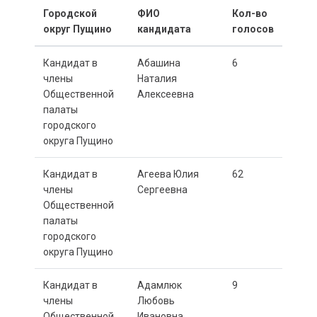
Городской
ФИО
Кол-во
округ Пущино
кандидата
голосов
Кандидат в
Абашина
6
члены
Наталия
Общественной
Алексеевна
палаты
городского
округа Пущино
Кандидат в
Агеева Юлия
62
члены
Сергеевна
Общественной
палаты
городского
округа Пущино
Кандидат в
Адамлюк
9
члены
Любовь
Общественной
Ивановна