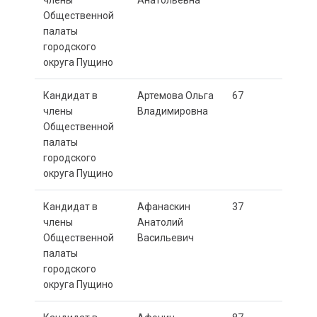
члены
Анатольевна
Общественной
палаты
городского
округа Пущино
Кандидат в
Артемова Ольга
67
члены
Владимировна
Общественной
палаты
городского
округа Пущино
Кандидат в
Афанаскин
37
члены
Анатолий
Общественной
Васильевич
палаты
городского
округа Пущино