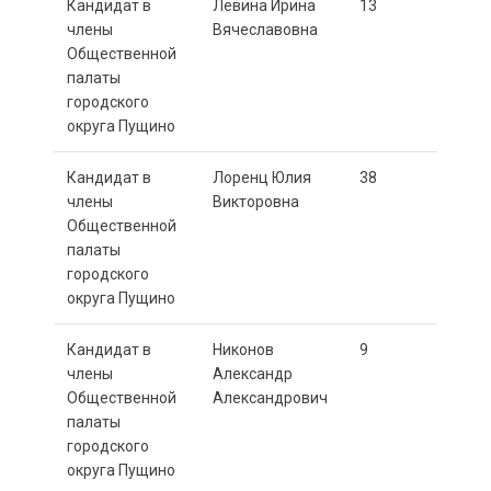
Кандидат в
Левина Ирина
13
члены
Вячеславовна
Общественной
палаты
городского
округа Пущино
Кандидат в
Лоренц Юлия
38
члены
Викторовна
Общественной
палаты
городского
округа Пущино
Кандидат в
Никонов
9
члены
Александр
Общественной
Александрович
палаты
городского
округа Пущино