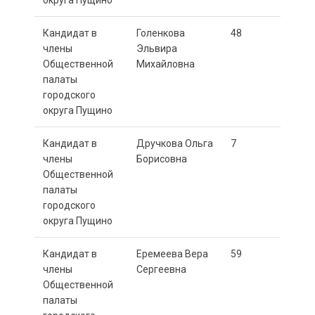
округа Пущино
Кандидат в
Голенкова
48
члены
Эльвира
Общественной
Михайловна
палаты
городского
округа Пущино
Кандидат в
Дручкова Ольга
7
члены
Борисовна
Общественной
палаты
городского
округа Пущино
Кандидат в
Еремеева Вера
59
члены
Сергеевна
Общественной
палаты