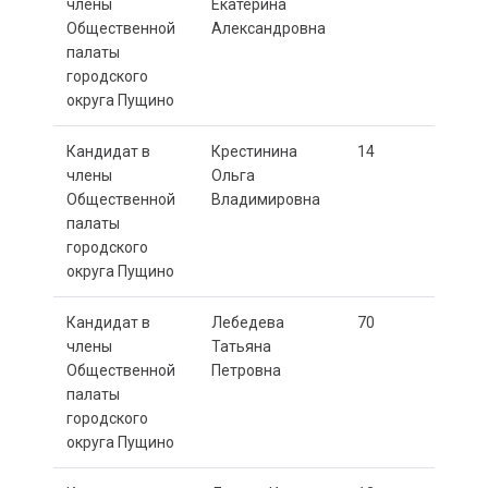
члены
Екатерина
Общественной
Александровна
палаты
городского
округа Пущино
Кандидат в
Крестинина
14
члены
Ольга
Общественной
Владимировна
палаты
городского
округа Пущино
Кандидат в
Лебедева
70
члены
Татьяна
Общественной
Петровна
палаты
городского
округа Пущино