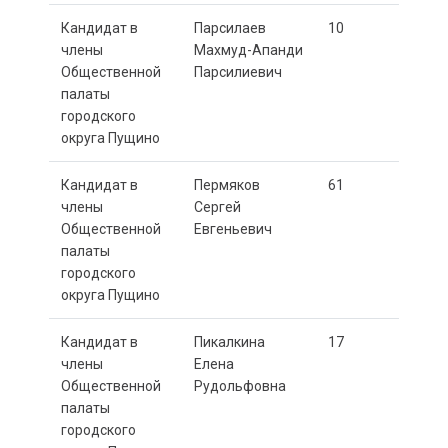
Кандидат в
Парсилаев
10
члены
Махмуд-Апанди
Общественной
Парсилиевич
палаты
городского
округа Пущино
Кандидат в
Пермяков
61
члены
Сергей
Общественной
Евгеньевич
палаты
городского
округа Пущино
Кандидат в
Пикалкина
17
члены
Елена
Общественной
Рудольфовна
палаты
городского