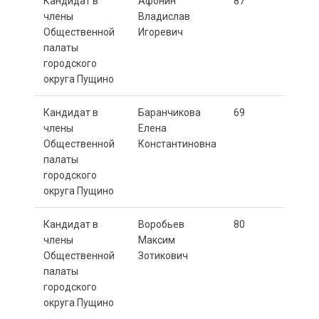
Кандидат в
Афонин
87
члены
Владислав
Общественной
Игоревич
палаты
городского
округа Пущино
Кандидат в
Баранчикова
69
члены
Елена
Общественной
Константиновна
палаты
городского
округа Пущино
Кандидат в
Воробьев
80
члены
Максим
Общественной
Зотикович
палаты
городского
округа Пущино