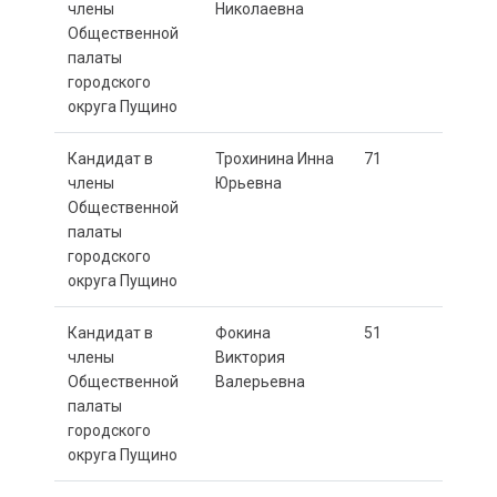
члены
Николаевна
Общественной
палаты
городского
округа Пущино
Кандидат в
Трохинина Инна
71
члены
Юрьевна
Общественной
палаты
городского
округа Пущино
Кандидат в
Фокина
51
члены
Виктория
Общественной
Валерьевна
палаты
городского
округа Пущино