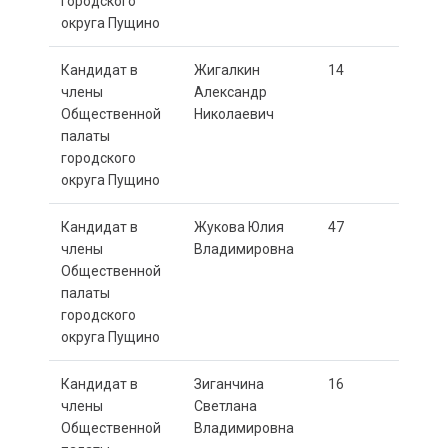
городского
округа Пущино
Кандидат в
Жигалкин
14
члены
Александр
Общественной
Николаевич
палаты
городского
округа Пущино
Кандидат в
Жукова Юлия
47
члены
Владимировна
Общественной
палаты
городского
округа Пущино
Кандидат в
Зиганчина
16
члены
Светлана
Общественной
Владимировна