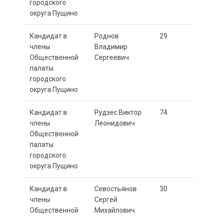
городского
округа Пущино
Кандидат в
Роднов
29
члены
Владимир
Общественной
Сергеевич
палаты
городского
округа Пущино
Кандидат в
Рудзес Виктор
74
члены
Леонидович
Общественной
палаты
городского
округа Пущино
Кандидат в
Севостьянов
30
члены
Сергей
Общественной
Михайлович