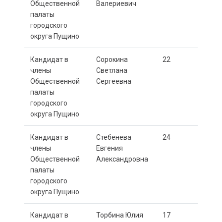
Общественной
Валериевич
палаты
городского
округа Пущино
Кандидат в
Сорокина
22
члены
Светлана
Общественной
Сергеевна
палаты
городского
округа Пущино
Кандидат в
Стебенева
24
члены
Евгения
Общественной
Александровна
палаты
городского
округа Пущино
Кандидат в
Торбина Юлия
17