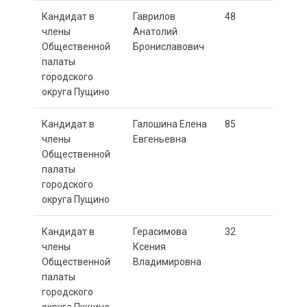
Кандидат в
Гаврилов
48
члены
Анатолий
Общественной
Брониславович
палаты
городского
округа Пущино
Кандидат в
Галошина Елена
85
члены
Евгеньевна
Общественной
палаты
городского
округа Пущино
Кандидат в
Герасимова
32
члены
Ксения
Общественной
Владимировна
палаты
городского