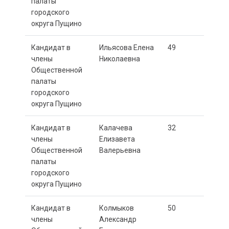
палаты
городского
округа Пущино
Кандидат в
Ильясова Елена
49
члены
Николаевна
Общественной
палаты
городского
округа Пущино
Кандидат в
Калачева
32
члены
Елизавета
Общественной
Валерьевна
палаты
городского
округа Пущино
Кандидат в
Колмыков
50
члены
Александр