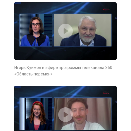
Игорь Куимов в эфире программы телеканала 360
«Область перемен»