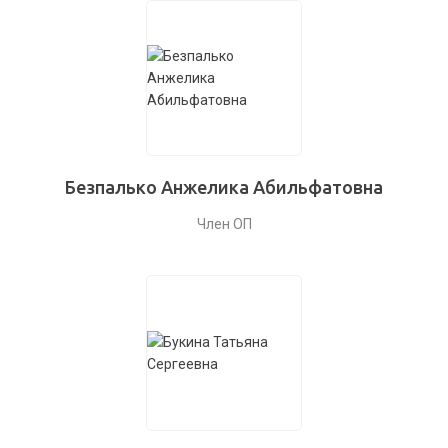
Безпалько Анжелика Абильфатовна
Член ОП