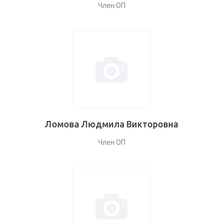
Член ОП
Ломова Людмила Викторовна
Член ОП