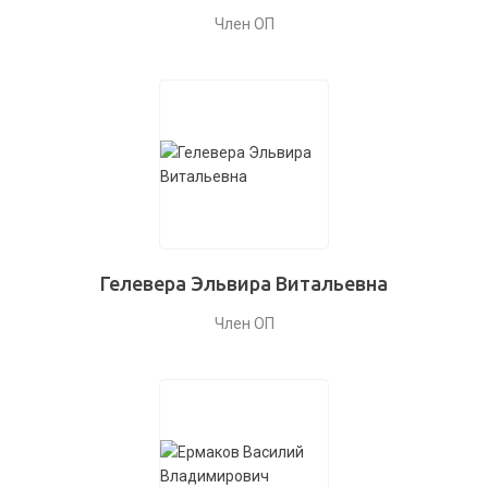
Член ОП
Гелевера Эльвира Витальевна
Член ОП