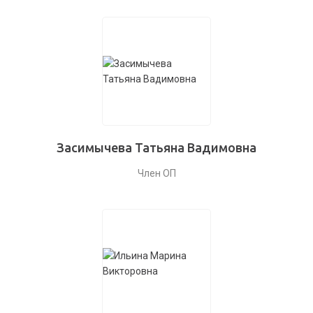
Засимычева Татьяна Вадимовна
Член ОП