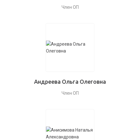
Член ОП
Андреева Ольга Олеговна
Член ОП