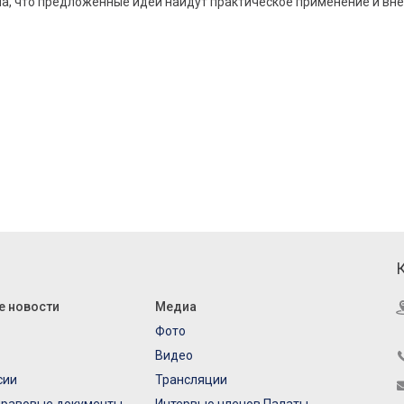
а, что предложенные идеи найдут практическое применение и внес
е новости
Медиа
Фото
Видео
сии
Трансляции
правовые документы
Интервью членов Палаты