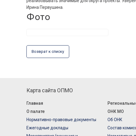
реализовывать значимые для округа проекты. Уверен
Ирина Первушина.
Фото
Возврат к списку
Карта сайта ОПМО
Главная
Региональны
О палате
ОНК МО
Нормативно-правовые документы
Об ОНК
Ежегодные доклады
Состав комис
Мероприятия (решения и
Нормативно-