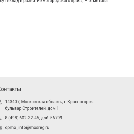
ут вклад в развитие Богородского края», — отметила
Контакты
143407, Московская область, г. Красногорск,
бульвар Строителей, дом 1
8 (498) 602-32-45, доб. 56799
opmo_info@mosreg.ru