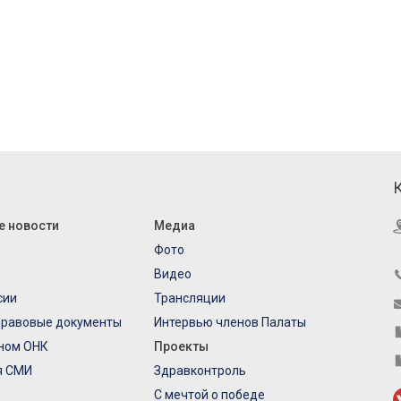
е новости
Медиа
Фото
Видео
сии
Трансляции
правовые документы
Интервью членов Палаты
еном ОНК
Проекты
я СМИ
Здравконтроль
С мечтой о победе