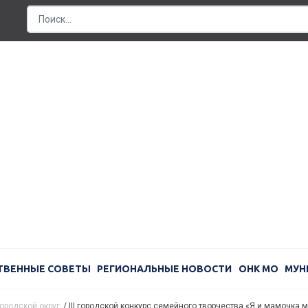
ТВЕННЫЕ СОВЕТЫ
РЕГИОНАЛЬНЫЕ НОВОСТИ
ОНК МО
МУН
ородской округ
/
III городской конкурс семейного творчества «Я и мамочка 