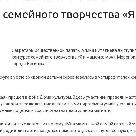
рс семейного творчества «
Секретарь Общественной палаты Алина Витальева выступил
конкурсе семейного творчества «Я и мамочка моя». Меропри
города Ногинска.
круга вместе со своими детьми соревновались в четырех этапах к
ая» прошел в фойе Дома культуры. Здесь участники провели маст
ы угощали всех желающих аппетитными пирогами и учили украшать
можные поделки и «расписывать» пластилином магниты.
и «Визитные карточки» на тему «Моя мама – мой самый главный уч
 - и родители и дети все делают вместе: отдыхают, путешествуют,