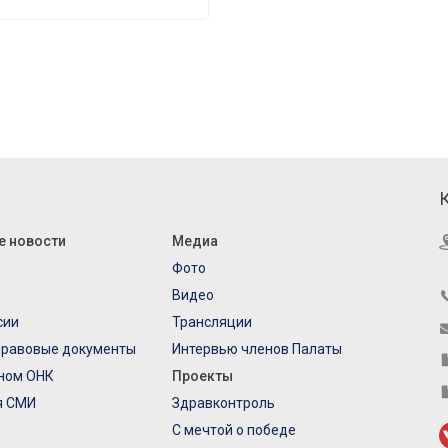
е новости
Медиа
Фото
Видео
сии
Трансляции
правовые документы
Интервью членов Палаты
еном ОНК
Проекты
я СМИ
Здравконтроль
С мечтой о победе