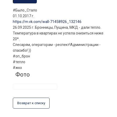
#Было_Стало
01.10.2017 г.
https://m.vk.com/wall-71458926_132146
26.09.2025 г. Бронницы, Пущина, МКД - дали тепло.
Температура в квартирах не успела снизиться ниже
20*.
Слесарям, операторам - респект!Администрации -
спасибо! ))
#оп_брон
#тепло
#жкх
Фото
Возврат к списку