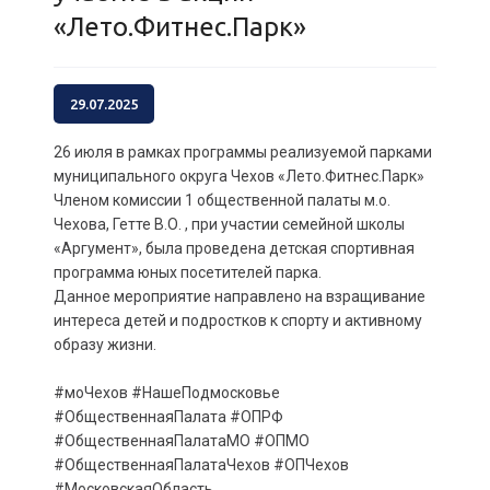
«Лето.Фитнес.Парк»
29.07.2025
26 июля в рамках программы реализуемой парками
муниципального округа Чехов «Лето.Фитнес.Парк»
Членом комиссии 1 общественной палаты м.о.
Чехова, Гетте В.О. , при участии семейной школы
«Аргумент», была проведена детская спортивная
программа юных посетителей парка.
Данное мероприятие направлено на взращивание
интереса детей и подростков к спорту и активному
образу жизни.
#моЧехов #НашеПодмосковье
#ОбщественнаяПалата #ОПРФ
#ОбщественнаяПалатаМО #ОПМО
#ОбщественнаяПалатаЧехов #ОПЧехов
#МосковскаяОбласть