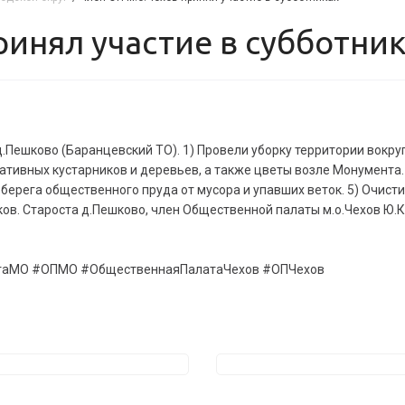
принял участие в субботни
д.Пешково (Баранцевский ТО). 1) Провели уборку территории вокру
ативных кустарников и деревьев, а также цветы возле Монумента.
берега общественного пруда от мусора и упавших веток. 5) Очистил
стков. Староста д.Пешково, член Общественной палаты м.о.Чехов Ю.
таМО #ОПМО #ОбщественнаяПалатаЧехов #ОПЧехов