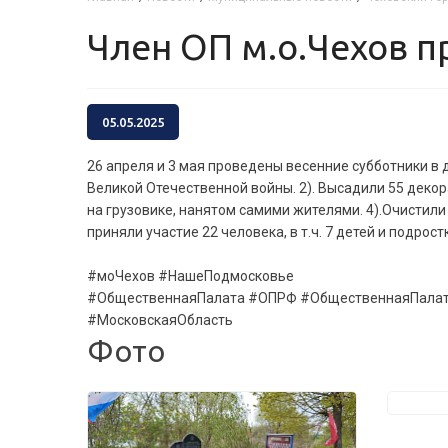
Член ОП м.о.Чехов 
05.05.2025
26 апреля и 3 мая проведены весенние субботники в 
Великой Отечественной войны. 2). Высадили 55 декор
на грузовике, нанятом самими жителями. 4).Очистили 
приняли участие 22 человека, в т.ч. 7 детей и подро
#моЧехов #НашеПодмосковье
#ОбщественнаяПалата #ОПРФ #ОбщественнаяПала
#МосковскаяОбласть
Фото