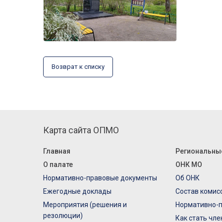
Возврат к списку
Карта сайта ОПМО
Главная
Региональны
О палате
ОНК МО
Нормативно-правовые документы
Об ОНК
Ежегодные доклады
Состав комис
Мероприятия (решения и
Нормативно-
резолюции)
Как стать чл