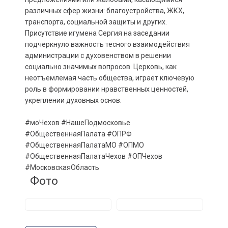
различных сфер жизни: благоустройства, ЖКХ,
транспорта, социальной защиты и других.
Присутствие игумена Сергия на заседании
подчеркнуло важность тесного взаимодействия
администрации с духовенством в решении
социально значимых вопросов. Церковь, как
неотъемлемая часть общества, играет ключевую
роль в формировании нравственных ценностей,
укреплении духовных основ.
#моЧехов #НашеПодмосковье
#ОбщественнаяПалата #ОПРФ
#ОбщественнаяПалатаМО #ОПМО
#ОбщественнаяПалатаЧехов #ОПЧехов
#МосковскаяОбласть
Фото