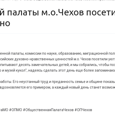
ино
венной палаты, комиссии по науке, образованию, миграционной п
сийских духовно-нравственных ценностей м.о. Чехов посетили ую
оспитывают десять замечательных детей, и мы собрались, чтобы по
и музей кукол", надеясь сделать этот день еще более запоминаю
заботы. Его неустанный труд и преданность семье и общине показ
 вдохновляется его примером, а каждый новый день станет возмо
таМО #ОПМО #ОбщественнаяПалатаЧехов #ОПЧехов