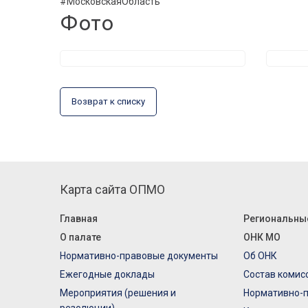
#МосковскаяОбласть
Фото
Возврат к списку
Карта сайта ОПМО
Главная
Региональны
О палате
ОНК МО
Нормативно-правовые документы
Об ОНК
Ежегодные доклады
Состав комис
Мероприятия (решения и
Нормативно-
резолюции)