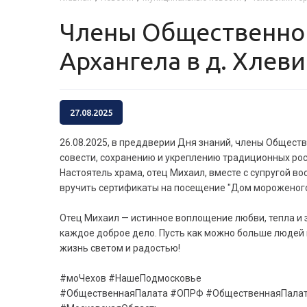
Члены Общественной палаты м.о.Чехов посетили Храм Михаила
Архангела в д. Хлев
27.08.2025
26.08.2025, в преддверии Дня знаний, члены Общест
совести, сохранению и укреплению традиционных рос
Настоятель храма, отец Михаил, вместе с супругой в
вручить сертификаты на посещение "Дом мороженого 
Отец Михаил — истинное воплощение любви, тепла и 
каждое доброе дело. Пусть как можно больше людей
жизнь светом и радостью!
#моЧехов #НашеПодмосковье
#ОбщественнаяПалата #ОПРФ #ОбщественнаяПала