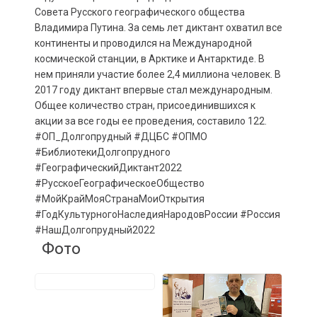
Совета Русского географического общества
Владимира Путина. За семь лет диктант охватил все
континенты и проводился на Международной
космической станции, в Арктике и Антарктиде. В
нем приняли участие более 2,4 миллиона человек. В
2017 году диктант впервые стал международным.
Общее количество стран, присоединившихся к
акции за все годы ее проведения, составило 122.
#ОП_Долгопрудный #ДЦБС #ОПМО
#БиблиотекиДолгопрудного
#ГеографическийДиктант2022
#РусскоеГеографическоеОбщество
#МойКрайМояСтранаМоиОткрытия
#ГодКультурногоНаследияНародовРоссии #Россия
#НашДолгопрудный2022
Фото