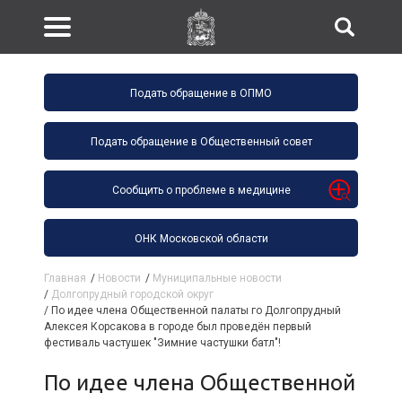
Подать обращение в ОПМО
Подать обращение в Общественный совет
Сообщить о проблеме в медицине
ОНК Московской области
Главная
/
Новости
/
Муниципальные новости
/
Долгопрудный городской округ
/
По идее члена Общественной палаты го Долгопрудный
Алексея Корсакова в городе был проведён первый
фестиваль частушек "Зимние частушки батл"!
По идее члена Общественной