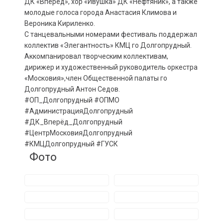
ДК «Вперёд», хор «Ивушка» ДК «Нефтяник», а также
молодые голоса города Анастасия Климова и
Вероника Кириленко.
С танцевальными номерами фестиваль поддержал
коллектив «Элегантность» КМЦ го Долгопрудный.
Аккомпанировал творческим коллективам,
дирижер и художественный руководитель оркестра
«Московия»,член Общественной палаты го
Долгопрудный Антон Седов.
#ОП_Долгопрудный #ОПМО
#АдминистрацияДолгопрудный
#ДК_Вперёд_Долгопрудный
#ЦентрМосковияДолгопрудный
#КМЦДолгопрудный #ГУСК
Фото