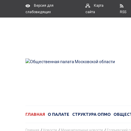
Версия для
Карта
слабовидящих
сайта
RSS
ГЛАВНАЯ
О ПАЛАТЕ
СТРУКТУРА ОПМО
ОБЩЕС
Главная
/
Новости
/
Муниципальные новости
/
Егорьевский г