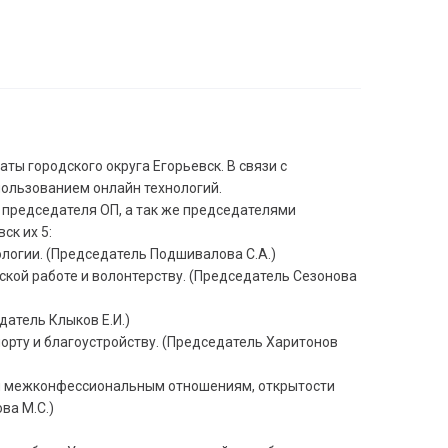
ы городского округа Егорьевск. В связи с
пользованием онлайн технологий.
председателя ОП, а так же председателями
ск их 5:
ологии. (Председатель Подшивалова С.А.)
ской работе и волонтерству. (Председатель Сезонова
датель Клыков Е.И.)
порту и благоустройству. (Председатель Харитонов
 и межконфессиональным отношениям, открытости
ва М.С.)