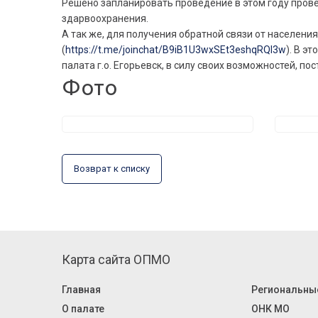
Решено запланировать проведение в этом году пров
здарвоохранения.
А так же, для получения обратной связи от населени
(
https://t.me/joinchat/B9iB1U3wxSEt3eshqRQI3w
). В э
палата г.о. Егорьевск, в силу своих возможностей, п
Фото
Возврат к списку
Карта сайта ОПМО
Главная
Региональны
О палате
ОНК МО