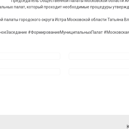
Председатель Общественной палаты Московской области Ан
льных палат, который проходит необходимые процедуры утвержде
й палаты городского округа Истра Московской области Татьяна В
ноеЗаседание #ФормированиеМуниципальныхПалат #Московска