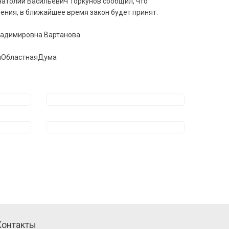
атолий Васильевич Торкунов сообщил, что
ния, в ближайшее время закон будет принят.
ладимировна Вартанова.
яОбластнаяДума
Контакты