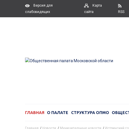
Версия для
Карта
слабовидящих
сайта
RSS
ГЛАВНАЯ
О ПАЛАТЕ
СТРУКТУРА ОПМО
ОБЩЕС
Главная
/
Новости
/
Муниципальные новости
/
Истринский го