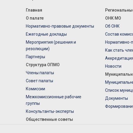
Главная
Региональны
О палате
ОНК МО
Нормативно-правовые документы
Об ОНК
Ежегодные доклады
Состав комис
Мероприятия (решения и
Нормативно-
резолюции)
Как стать чл
Партнеры
Аккредитаци
Структура ОПМО
Новости
Члены палаты
Муниципальн
Совет палаты
Муниципальн
Комиссии
Список муниц
Межкомиссионные рабочие
Документы
группы
Формировани
Консультанты-эксперты
Общественные советы