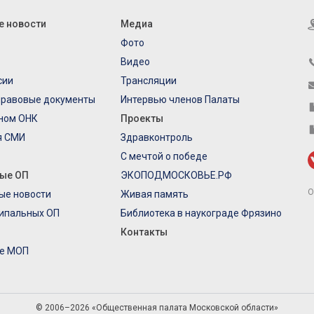
е новости
Медиа
Фото
Видео
сии
Трансляции
правовые документы
Интервью членов Палаты
еном ОНК
Проекты
я СМИ
Здравконтроль
С мечтой о победе
ые ОП
ЭКОПОДМОСКОВЬЕ.РФ
О
ые новости
Живая память
ипальных ОП
Библиотека в наукограде Фрязино
Контакты
е МОП
© 2006–2026 «Общественная палата Московской области»