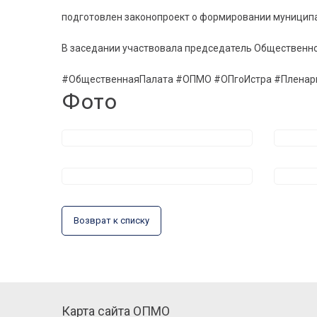
подготовлен законопроект о формировании муниципа
В заседании участвовала председатель Общественно
#ОбщественнаяПалата #ОПМО #ОПгоИстра #Пленар
Фото
Возврат к списку
Карта сайта ОПМО