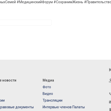
ныхСемей #МедицинскийФорум #СохранимЖизнь #Правительств
е новости
Медиа
Фото
Видео
сии
Трансляции
правовые документы
Интервью членов Палаты