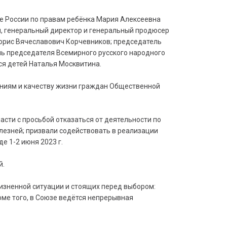
е России по правам ребёнка Мария Алексеевна
, генеральный директор и генеральный продюсер
орис Вячеславович Корчевников; председатель
ль председателя Всемирного русского народного
я детей Наталья Москвитина.
ениям и качеству жизни граждан Общественной
сти с просьбой отказаться от деятельности по
лезней; призвали содействовать в реализации
 1-2 июня 2023 г.
й.
изненной ситуации и стоящих перед выбором:
оме того, в Союзе ведётся непрерывная