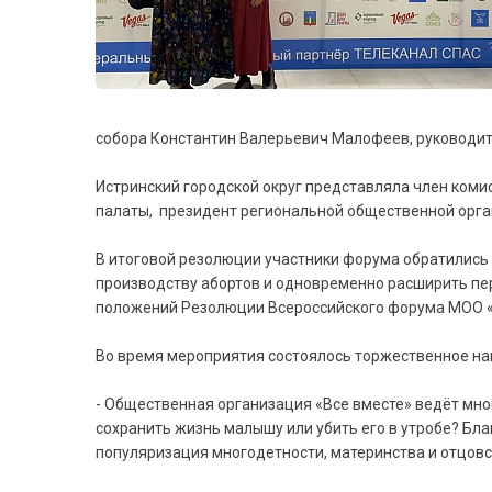
собора Константин Валерьевич Малофеев, руководит
Истринский городской округ представляла член ком
палаты, президент региональной общественной орга
В итоговой резолюции участники форума обратились 
производству абортов и одновременно расширить пер
положений Резолюции Всероссийского форума МОО «В
Во время мероприятия состоялось торжественное н
- Общественная организация «Все вместе» ведёт мн
сохранить жизнь малышу или убить его в утробе? Бл
популяризация многодетности, материнства и отцовс