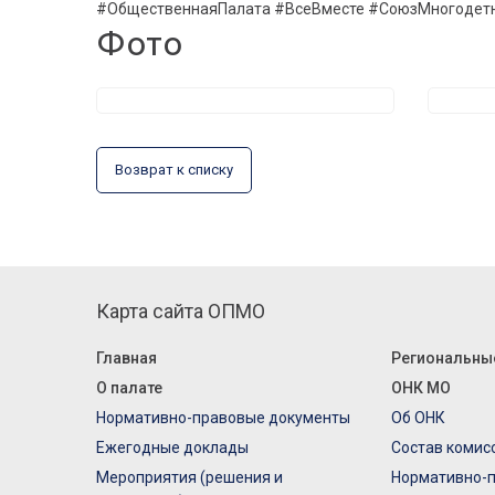
#ОбщественнаяПалата #ВсеВместе #СоюзМногодет
Фото
Возврат к списку
Карта сайта ОПМО
Главная
Региональны
О палате
ОНК МО
Нормативно-правовые документы
Об ОНК
Ежегодные доклады
Состав комис
Мероприятия (решения и
Нормативно-