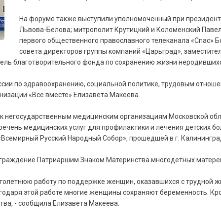
На форуме также выступили уполномоченный при президент
Львова-Белова; митрополит Крутицкий и Коломенский Павел
первого общественного православного телеканала «Спас» Б
совета директоров группы компаний «Царьград», заместите
ель благотворительного фонда по сохранению жизни неродившихс
иссии по здравоохранению, социальной политике, трудовым отнош
низации «Все вместе» Елизавета Макеева.
к негосударственным медицинским организациям Московской обла
ечень медицинских услуг для профилактики и лечения детских бо
семирный Русский Народный Собор», прошедшей в г. Калининграде
аграждение Патриаршим Знаком Материнства многодетных матере
оголетнюю работу по поддержке женщин, оказавшихся с трудной ж
агодаря этой работе многие женщины сохраняют беременность. Кр
тва, - сообщила Елизавета Макеева.