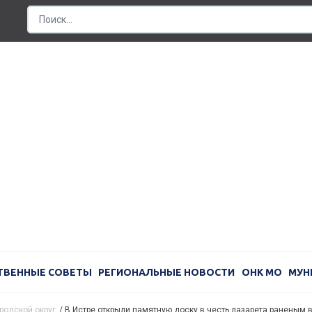
ТВЕННЫЕ СОВЕТЫ
РЕГИОНАЛЬНЫЕ НОВОСТИ
ОНК МО
МУН
родской округ
/
В Истре открыли памятную доску в честь лазарета раненым 