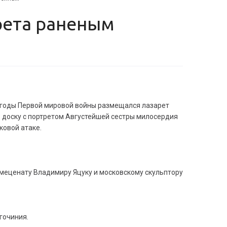
в годы Первой мировой войны размещался лазарет
 доску с портретом Августейшей сестры милосердия
овой атаке.
 меценату Владимиру Яцуку и московскому скульптору
гочиния.