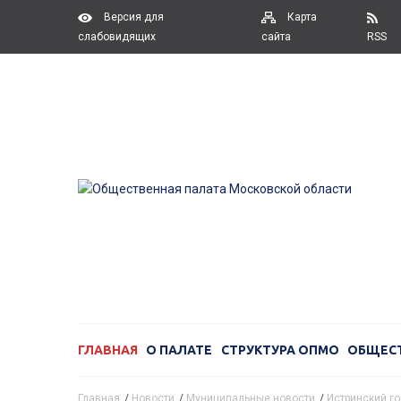
Версия для
Карта
слабовидящих
сайта
RSS
ГЛАВНАЯ
О ПАЛАТЕ
СТРУКТУРА ОПМО
ОБЩЕС
Главная
/
Новости
/
Муниципальные новости
/
Истринский го