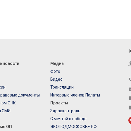
е новости
Медиа
Фото
Видео
сии
Трансляции
правовые документы
Интервью членов Палаты
еном ОНК
Проекты
я СМИ
Здравконтроль
С мечтой о победе
ые ОП
ЭКОПОДМОСКОВЬЕ.РФ