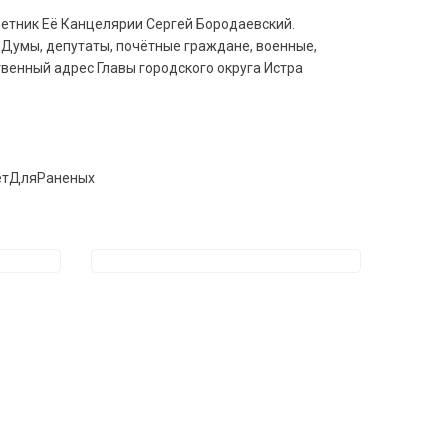
етник Её Канцелярии Сергей Бородаевский.
 Думы, депутаты, почётные граждане, военные,
венный адрес Главы городского округа Истра
етДляРаненых