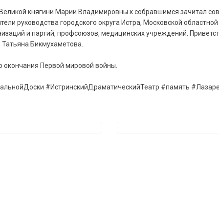
Великой княгини Марии Владимировны к собравшимся зачитал сов
тели руководства городского округа Истра, Московской областной
низаций и партий, профсоюзов, медицинских учреждений. Приветст
, Татьяна Бикмухаметова.
 окончания Первой мировой войны.
альнойДоски #ИстринскийДраматическийТеатр #память #Лазар