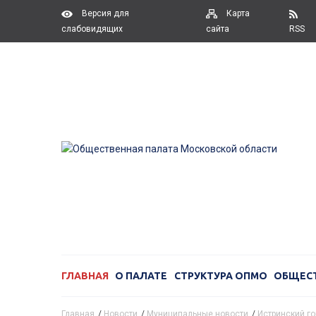
Версия для
Карта
слабовидящих
сайта
RSS
ГЛАВНАЯ
О ПАЛАТЕ
СТРУКТУРА ОПМО
ОБЩЕС
Главная
/
Новости
/
Муниципальные новости
/
Истринский го