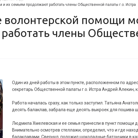
 и их семьям продолжают работать члены Общественной палаты г.о. Истра
работать члены Обществе
Один из дней работы в этом пункте, расположенном по адресу
секретарь Общественной палаты г.о. Истра Андрей Алекин,
Работа началась сразу, как только заступил. Татьяна Анато
десять балаклав, забрала еще десять выкроек для пошива 
Людмила Хмелевская и ее семья принесли в пункт помощи д
Внимательно осмотрев стеллажи, определил, что и где наход
балаклавами. Свернул, положил шоколадные батончики в ка