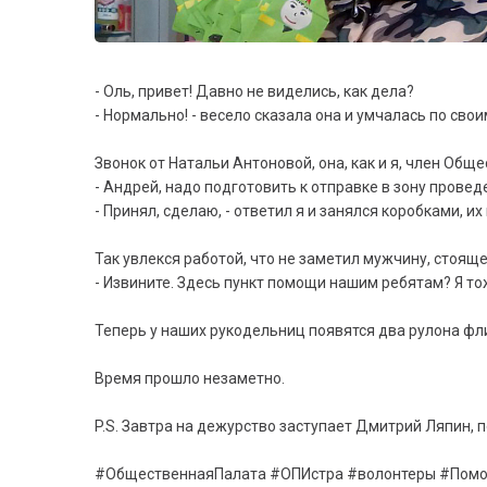
- Оль, привет! Давно не виделись, как дела?
- Нормально! - весело сказала она и умчалась по сво
Звонок от Натальи Антоновой, она, как и я, член Общ
- Андрей, надо подготовить к отправке в зону прове
- Принял, сделаю, - ответил я и занялся коробками, 
Так увлекся работой, что не заметил мужчину, стоящ
- Извините. Здесь пункт помощи нашим ребятам? Я тоже
Теперь у наших рукодельниц появятся два рулона фли
Время прошло незаметно.
P.S. Завтра на дежурство заступает Дмитрий Ляпин, 
#ОбщественнаяПалата #ОПИстра #волонтеры #Пом