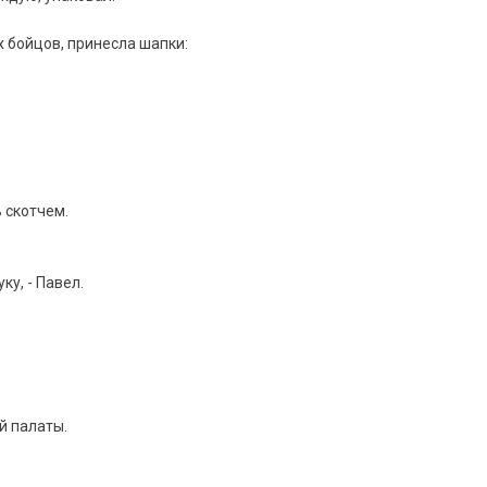
 бойцов, принесла шапки:
ь скотчем.
ку, - Павел.
й палаты.