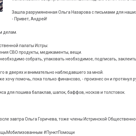
Зашла разрумяненная Ольга Назарова с письмами для наших
- Привет, Андрей!
им делам.
ественной палаты Истры:
дения СВО продукты, медикаменты, вещи.
их необходимо собрать, упаковать необходимое, подписать, заклеит
его в дверях и внимательно наблюдавшего за мной.
 хочу помочь, пока только финансово, - произнес он и протянул ру
са для пошива балаклав, шапок, баффов, носков и толстовок.
после завтра Ольга Горичева, тоже члены Истринской Общественно
ощьМобилизованным #ПунктПомощи