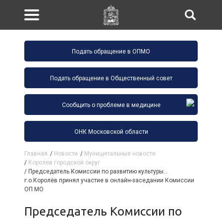
Подать обращение в ОПМО
Подать обращение в Общественный совет
Сообщить о проблеме в медицине
ОНК Московской области
Главная
/
Новости
/
Муниципальные новости
/
Королев городской округ
/
Председатель Комиссии по развитию культуры...
г.о.Королёв принял участие в онлайн-заседании Комиссии
ОП МО
Председатель Комиссии по