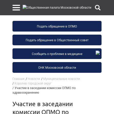
Подать обращение в ОПМО
Подать обращение в Общественный совет
Сообщить о проблеме в медицине
ОНК Московской области
Главная
/
Новости
/
Муниципальные новости
/
Королев городской округ
/
Участие в заседании комиссии ОПМО по
здравоохранению
Участие в заседании
комиссии ОПМО по