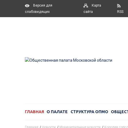
Версия для
Карта
слабовидящих
сайта
RSS
ГЛАВНАЯ
О ПАЛАТЕ
СТРУКТУРА ОПМО
ОБЩЕС
Главная
/
Новости
/
Муниципальные новости
/
Королев город