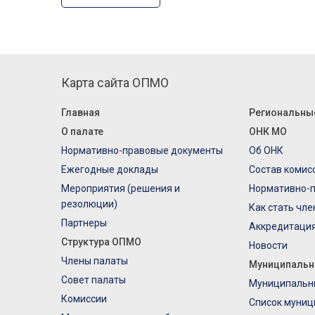
Карта сайта ОПМО
Главная
Региональны
О палате
ОНК МО
Нормативно-правовые документы
Об ОНК
Ежегодные доклады
Состав комис
Мероприятия (решения и
Нормативно-
резолюции)
Как стать чл
Партнеры
Аккредитаци
Структура ОПМО
Новости
Члены палаты
Муниципальн
Совет палаты
Муниципальн
Комиссии
Список муниц