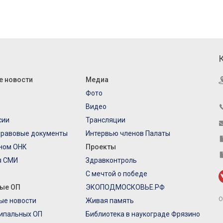
е новости
Медиа
Фото
Видео
сии
Трансляции
правовые документы
Интервью членов Палаты
еном ОНК
Проекты
я СМИ
Здравконтроль
С мечтой о победе
ые ОП
ЭКОПОДМОСКОВЬЕ.РФ
О
ые новости
Живая память
ипальных ОП
Библиотека в наукограде Фрязино