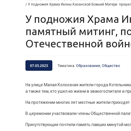
/
У подножия Храма Иконы Казанской Божьей Матери прошел
У подножия Храма Иконы Казанской Божьей Матери прошел
памятный митинг, п
Отечественной войн
07.05.2025
Тематика
:
Образование
,
Общество
На улице Малая Колхозная жители города Котельники
а также тем, кто ушел из жизни в эвакогоспитале и 
На протяжении многих лет местные жители приходят 
В церемонии участвовали члены Общественной палат
Присутствующие почтили память павших минутой мо