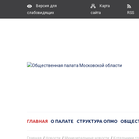
Версия для
Карта
слабовидящих
сайта
RSS
ГЛАВНАЯ
О ПАЛАТЕ
СТРУКТУРА ОПМО
ОБЩЕС
Главная
/
Новости
/
Муниципальные новости
/
Котельники го