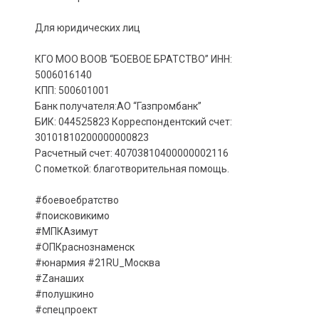
Для юридических лиц
КГО МОО ВООВ “БОЕВОЕ БРАТСТВО” ИНН:
5006016140
КПП: 500601001
Банк получателя:АО “Газпромбанк”
БИК: 044525823 Корреспондентский счет:
30101810200000000823
Расчетный счет: 40703810400000002116
С пометкой: благотворительная помощь.
#боевоебратство
#поисковикимо
#МПКАзимут
#ОПКраснознаменск
#юнармия #21RU_Москва
#Zaнаших
#полушкино
#спецпроект