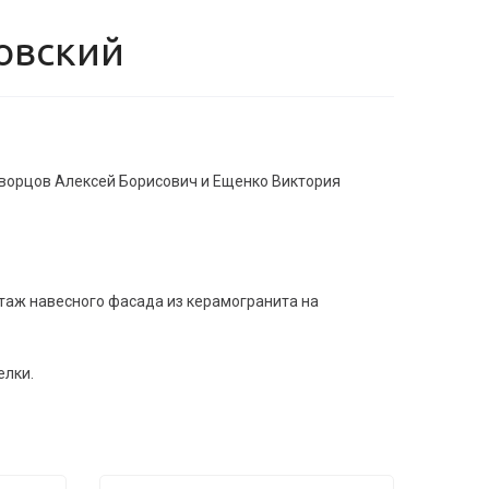
ловский
кворцов Алексей Борисович и Ещенко Виктория
таж навесного фасада из керамогранита на
елки.