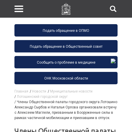
Подать обращение в ОПМО
Подать обращение в Общественный совет
Сообщить о проблеме в медицине
ОНК Московской области
Главная
/
Новости
/
Муниципальные новости
/
Лотошинский городской округ
/
Члены Общественной палаты городского округа Лотошино
Александр Сырбов и Наталья Орлова организовали встречу
с Алексеем Маглели, призванным в Вооруженные силы в
рамках частичной мобилизации и приехавшим в отпуск.
Члены Общественной палаты