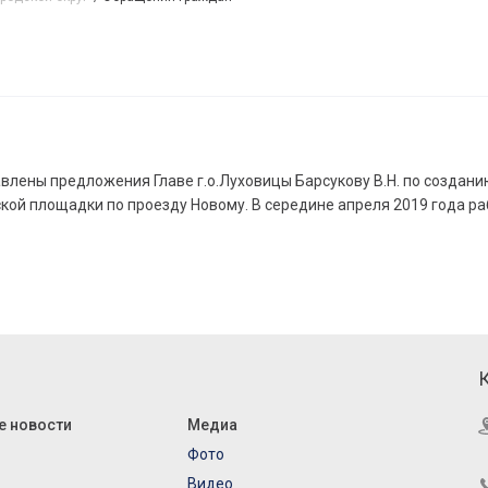
влены предложения Главе г.о.Луховицы Барсукову В.Н. по создани
кой площадки по проезду Новому. В середине апреля 2019 года р
е новости
Медиа
Фото
Видео