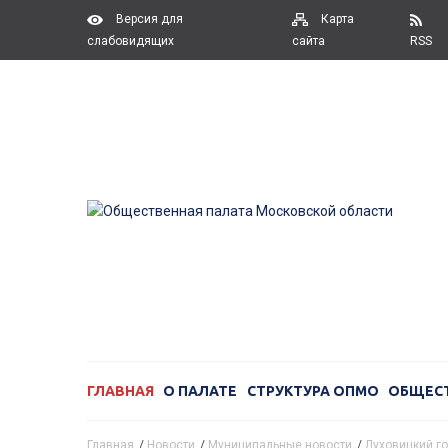
Версия для
Карта
слабовидящих
сайта
RSS
ГЛАВНАЯ
О ПАЛАТЕ
СТРУКТУРА ОПМО
ОБЩЕС
Главная
/
Новости
/
Муниципальные новости
/
Луховицкий го