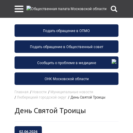
Подать обращение в ОПМО
Подать обращение в Общественный совет
Сообщить о проблеме в медицине
ОНК Московской области
Главная
/
Новости
/
Муниципальные новости
/
Люберецкий городской округ
/
День Святой Троицы
День Святой Троицы
02.06.2026