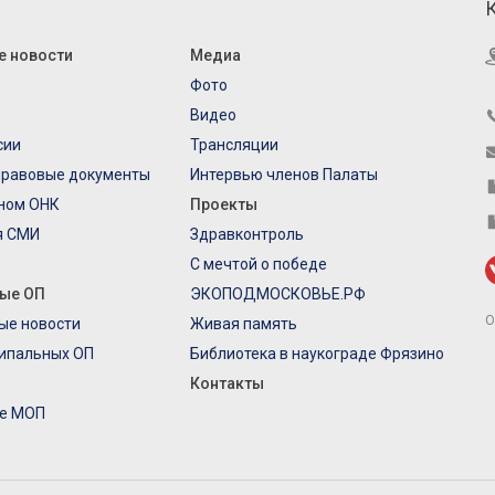
е новости
Медиа
Фото
Видео
сии
Трансляции
правовые документы
Интервью членов Палаты
еном ОНК
Проекты
я СМИ
Здравконтроль
С мечтой о победе
ые ОП
ЭКОПОДМОСКОВЬЕ.РФ
О
ые новости
Живая память
ипальных ОП
Библиотека в наукограде Фрязино
Контакты
е МОП