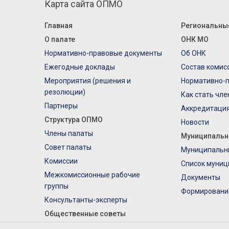
Карта сайта ОПМО
Главная
Региональны
О палате
ОНК МО
Нормативно-правовые документы
Об ОНК
Ежегодные доклады
Состав комис
Мероприятия (решения и
Нормативно-
резолюции)
Как стать чл
Партнеры
Аккредитаци
Структура ОПМО
Новости
Члены палаты
Муниципальн
Совет палаты
Муниципальн
Комиссии
Список муниц
Межкомиссионные рабочие
Документы
группы
Формировани
Консультанты-эксперты
Общественные советы