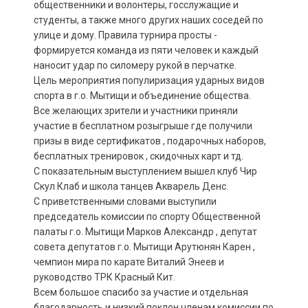
общественники и волонтеры, госслужащие и
студенты, а также много других наших соседей по
улице и дому. Правила турнира просты -
формируется команда из пяти человек и каждый
наносит удар по силомеру рукой в перчатке.
Цель мероприятия популиризация ударных видов
спорта в г.о. Мытищи и объединение общества.
Все желающих зрители и участники приняли
участие в бесплатном розыгрыше где получили
призы в виде сертификатов , подарочных наборов,
бесплатных тренировок , скидочных карт и тд.
С показательным выступлением вышел клуб Чир
Скул Клаб и школа танцев Акварель Денс.
С приветственными словами выступили
председатель комиссии по спорту Общественной
палаты г.о. Мытищи Марков Александр , депутат
совета депутатов г.о. Мытищи Арутюнян Карен ,
чемпион мира по карате Виталий Энеев и
руководство ТРК Красный Кит.
Всем большое спасибо за участие и отдельная
благодарность и низкий поклон членам комиссии по