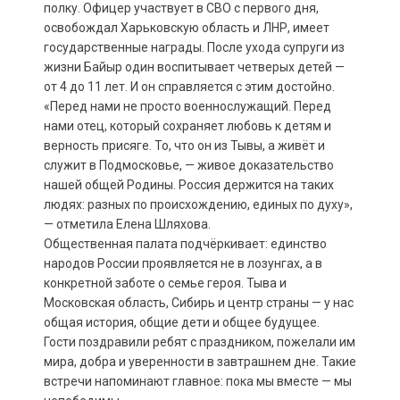
полку. Офицер участвует в СВО с первого дня,
освобождал Харьковскую область и ЛНР, имеет
государственные награды. После ухода супруги из
жизни Байыр один воспитывает четверых детей —
от 4 до 11 лет. И он справляется с этим достойно.
«Перед нами не просто военнослужащий. Перед
нами отец, который сохраняет любовь к детям и
верность присяге. То, что он из Тывы, а живёт и
служит в Подмосковье, — живое доказательство
нашей общей Родины. Россия держится на таких
людях: разных по происхождению, единых по духу»,
— отметила Елена Шляхова.
Общественная палата подчёркивает: единство
народов России проявляется не в лозунгах, а в
конкретной заботе о семье героя. Тыва и
Московская область, Сибирь и центр страны — у нас
общая история, общие дети и общее будущее.
Гости поздравили ребят с праздником, пожелали им
мира, добра и уверенности в завтрашнем дне. Такие
встречи напоминают главное: пока мы вместе — мы