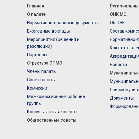
Главная
Региональны
О палате
ОНК МО
Нормативно-правовые документы
Об ОНК
Ежегодные доклады
Состав комис
Мероприятия (решения и
Нормативно-
резолюции)
Как стать чл
Партнеры
Аккредитаци
Структура ОПМО
Новости
Члены палаты
Муниципальн
Совет палаты
Муниципальн
Комиссии
Список муниц
Межкомиссионные рабочие
Документы
группы
Формировани
Консультанты-эксперты
Общественные советы