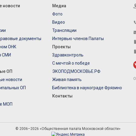
е новости
Медиа
Фото
Видео
сии
Трансляции
правовые документы
Интервью членов Палаты
еном ОНК
Проекты
я СМИ
Здравконтроль
С мечтой о победе
ые ОП
ЭКОПОДМОСКОВЬЕ.РФ
О
ые новости
Живая память
ипальных ОП
Библиотека в наукограде Фрязино
Контакты
е МОП
© 2006–2026 «Общественная палата Московской области»