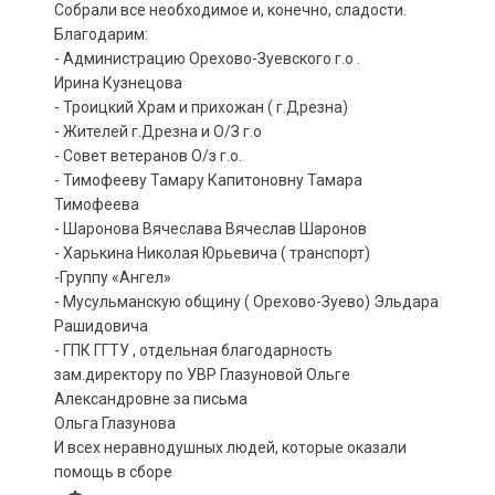
Собрали все необходимое и, конечно, сладости.
Благодарим:
- Администрацию Орехово-Зуевского г.о .
Ирина Кузнецова
- Троицкий Храм и прихожан ( г.Дрезна)
- Жителей г.Дрезна и О/З г.о
- Совет ветеранов О/з г.о.
- Тимофееву Тамару Капитоновну Тамара
Тимофеева
- Шаронова Вячеслава Вячеслав Шаронов
- Харькина Николая Юрьевича ( транспорт)
-Группу «Ангел»
- Мусульманскую общину ( Орехово-Зуево) Эльдара
Рашидовича
- ГПК ГГТУ , отдельная благодарность
зам.директору по УВР Глазуновой Ольге
Александровне за письма
Ольга Глазунова
И всех неравнодушных людей, которые оказали
помощь в сборе