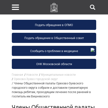
Подать обращение в ОПМО
Подать обращение в Общественный совет
Сообщить о проблеме в медицине
ОНК Московской области
Главная
/
Новости
/
Муниципальные новости
/
Орехово-Зуево городской округ
/
Члены Общественной палаты Орехово-Зуевского
городского округа собрали и доставили гуманитарную
помощь ребятам, проходящим лечение после ранений в
госпиталь им.Вишневского
Члены Общественной палаты