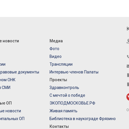
е новости
Медиа
Фото
Видео
сии
Трансляции
правовые документы
Интервью членов Палаты
еном ОНК
Проекты
я СМИ
Здравконтроль
С мечтой о победе
ые ОП
ЭКОПОДМОСКОВЬЕ.РФ
О
ые новости
Живая память
ипальных ОП
Библиотека в наукограде Фрязино
Контакты