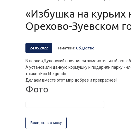
«Избушка на курьих ножках» сейчас украшает парк «Дулевский» в
Орехово-Зуевском г
24.05.2022
Тематика
:
Общество
В парке «Дулёвский» появился замечательный арт-об
А установили данную кормушку и подарили парку - чле
также «Еco life good».
Делаем вместе этот мир добрее и прекраснее!
Фото
Возврат к списку