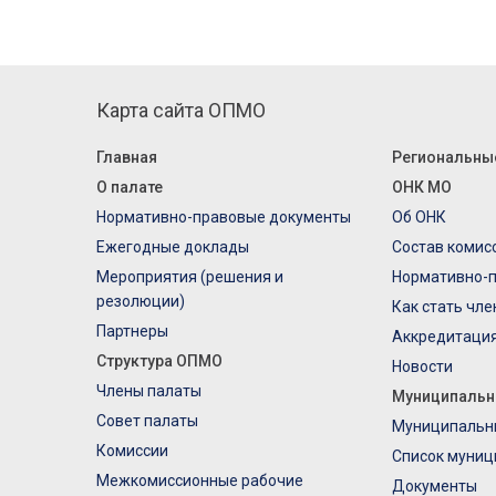
Карта сайта ОПМО
Главная
Региональны
О палате
ОНК МО
Нормативно-правовые документы
Об ОНК
Ежегодные доклады
Состав комис
Мероприятия (решения и
Нормативно-
резолюции)
Как стать чл
Партнеры
Аккредитаци
Структура ОПМО
Новости
Члены палаты
Муниципальн
Совет палаты
Муниципальн
Комиссии
Список муниц
Межкомиссионные рабочие
Документы