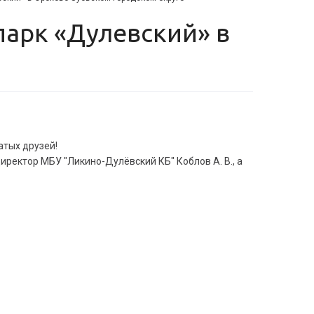
атых друзей!
директор МБУ "Ликино-Дулёвский КБ" Коблов А. В., а