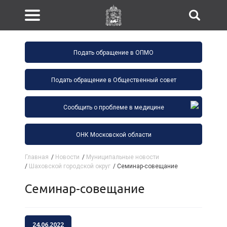
Подать обращение в ОПМО
Подать обращение в Общественный совет
Сообщить о проблеме в медицине
ОНК Московской области
Главная
/
Новости
/
Муниципальные новости
/
Шаховской городской округ
/
Семинар-совещание
Семинар-совещание
24.06.2022