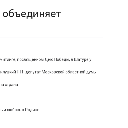
 митинге, посвященном Дню Победы, в Шатуре у
илуцкий Н.Н., депутат Московской областной думы
ла страна.
ь и любовь к Родине.