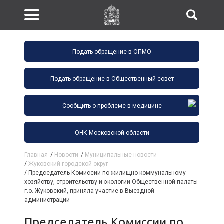
Подать обращение в ОПМО
Подать обращение в Общественный совет
Сообщить о проблеме в медицине
ОНК Московской области
Главная
/
Новости
/
Муниципальные новости
/
Жуковский городской округ
/
Председатель Комиссии по жилищно-коммунальному
хозяйству, строительству и экологии Общественной палаты
г.о. Жуковский, приняла участие в Выездной
администрации
Председатель Комиссии по