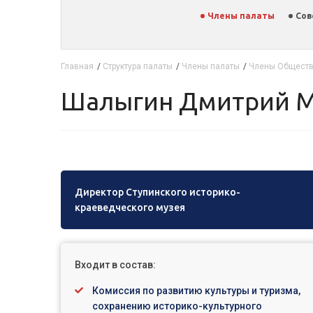
Члены палаты
Сов
Главная
/
Структура палаты
/
Члены палаты
/
Члены Обществ
Шалыгин Дмитрий 
Директор Ступинского историко-
краеведческого музея
Входит в состав:
Комиссия по развитию культуры и туризма,
сохранению историко-культурного