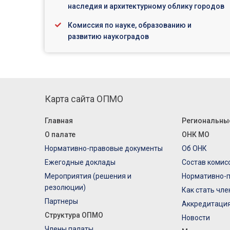
наследия и архитектурному облику городов
Комиссия по науке, образованию и
развитию наукоградов
Карта сайта ОПМО
Главная
Региональны
О палате
ОНК МО
Нормативно-правовые документы
Об ОНК
Ежегодные доклады
Состав комис
Мероприятия (решения и
Нормативно-
резолюции)
Как стать чл
Партнеры
Аккредитаци
Структура ОПМО
Новости
Члены палаты