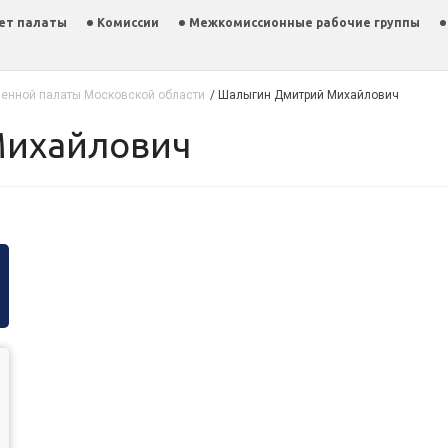
ет палаты
Комиссии
Межкомиссионные рабочие группы
енной палаты Московской области
/
Шалыгин Дмитрий Михайлович
Михайлович