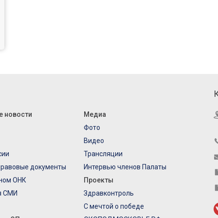
е новости
Медиа
Фото
Видео
сии
Трансляции
правовые документы
Интервью членов Палаты
еном ОНК
Проекты
я СМИ
Здравконтроль
С мечтой о победе